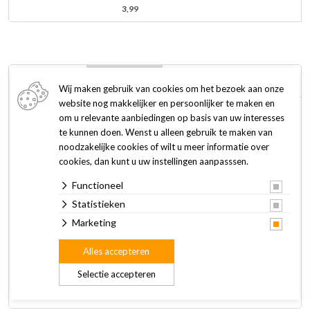
3,99
Omschrijving
Specificaties
Wij maken gebruik van cookies om het bezoek aan onze
website nog makkelijker en persoonlijker te maken en
om u relevante aanbiedingen op basis van uw interesses
BF Petfood sensitive (hypoallergene) gisttabletten voor de
te kunnen doen. Wenst u alleen gebruik te maken van
hond, met gezonde aminozuren, vitaminen (A, B, D en E) en
noodzakelijke cookies of wilt u meer informatie over
mineralen bevatten smakelijke en gezonde grondstoffen.
cookies, dan kunt u uw instellingen aanpasssen.
Beperkt het optreden van allergische reacties. Ondersteunt
Functioneel
huid, vacht, afweer- en immuunsysteem. Voor alle
hondenrassen.
Statistieken
Marketing
Kenmerken:
Alles accepteren
• beperkt het optreden van allergische reacties
• ondersteunt huid, vacht en afweer- en immuunsysteem
Selectie accepteren
• voor alle hondenrassen en alle leeftijden.